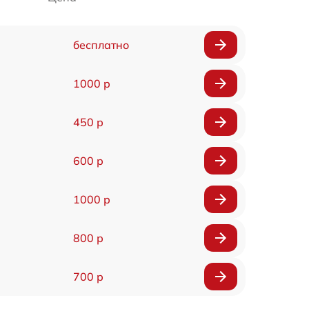
бесплатно
1000 р
450 р
600 р
1000 р
800 р
700 р