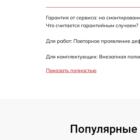
Замена термотрубок
Гарантия от сервиса: на смонтирова
Замена станции airport
Что считается гарантийным случаем?
Замена подсветки матрицы
Для работ: Повторное проявление де
Замена батареи
Для комплектующих: Внезапная полом
Показать полностью
Замена аудио выхода
Замена VGA порта
Замена S-Video порта
Чистка от вирусов
Популярные 