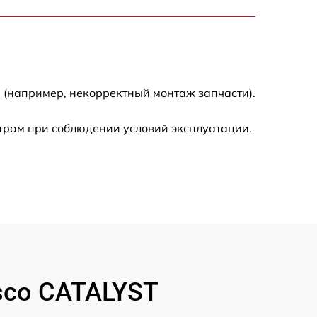
500 р
600 р
600 р
 (например, некорректный монтаж запчасти).
1600 р
трам при соблюдении условий эксплуатации.
600 р
500 р
500 р
600 р
sco CATALYST