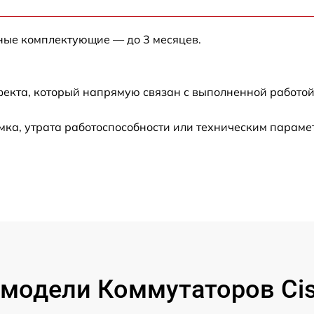
от 60 мин
нные комплектующие — до 3 месяцев.
от 60 мин
от 60 мин
фекта, который напрямую связан с выполненной работой
от 30 мин
ка, утрата работоспособности или техническим параме
от 60 мин
от 60 мин
от 60 мин
от 60 мин
модели Коммутаторов Ci