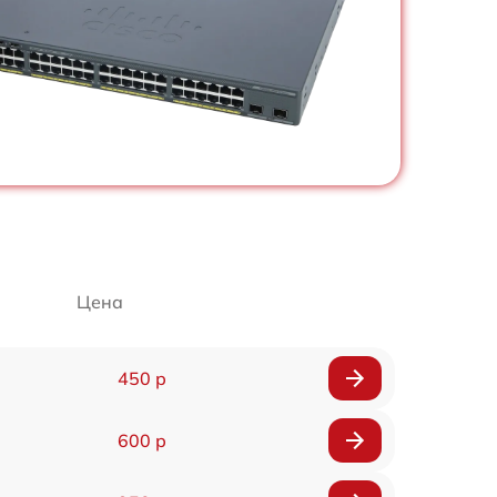
Цена
450 р
600 р