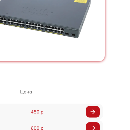
Цена
450 р
600 р