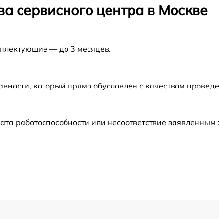
ва сервисного центра в Москве
от 60 мин
мплектующие — до 3 месяцев.
от 60 мин
от 60 мин
авности, который прямо обусловлен с качеством провед
от 30 мин
ата работоспособности или несоответствие заявленным
от 60 мин
от 60 мин
от 60 мин
от 60 мин