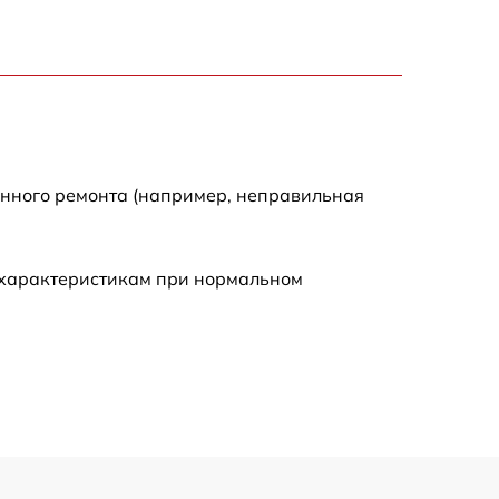
500 р
600 р
600 р
енного ремонта (например, неправильная
1600 р
 характеристикам при нормальном
600 р
500 р
500 р
600 р