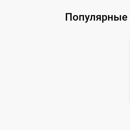
Популярные 
Замена экрана
Ремонт кнопки
Ремонт разъема
Ремонт корпуса
Ремонт платы
Настройка ПО