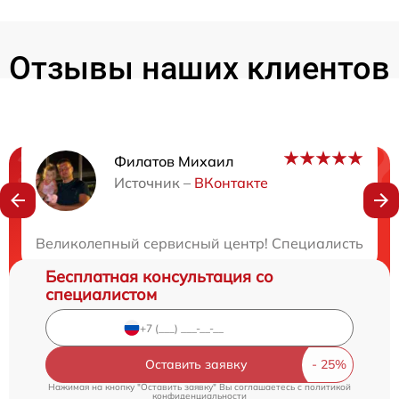
Отзывы наших клиентов
Филатов Михаил
Нужна консультация?
Источник –
ВКонтакте
Закажите бесплатную консультацию
Великолепный сервисный центр! Специалисты опера
Бесплатная консультация со
специалистом
Оставить заявку
Нажимая на кнопку "Оставить заявку" Вы соглашаетесь c
политикой
конфиденциальности