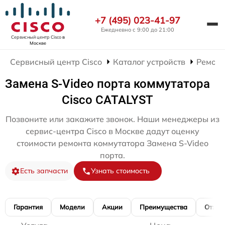
+7 (495) 023-41-97
Ежедневно с 9:00 до 21:00
Сервисный центр Cisco
в
Москве
Сервисный центр Cisco
Каталог устройств
Ремонт
Замена S-Video порта коммутатора
Cisco CATALYST
Позвоните или закажите звонок. Наши менеджеры из
сервис-центра Cisco в Москве дадут оценку
стоимости ремонта коммутатора Замена S-Video
порта.
Есть запчасти
Узнать стоимость
Гарантия
Модели
Акции
Преимущества
Отзы