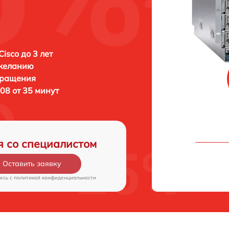
isco до 3 лет
 желанию
бращения
08 от 35 минут
я со специалистом
Оставить заявку
есь c
политикой конфиденциальности