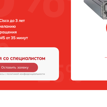
isco до 3 лет
 желанию
бращения
M5 от 35 минут
я со специалистом
Оставить заявку
есь c
политикой конфиденциальности