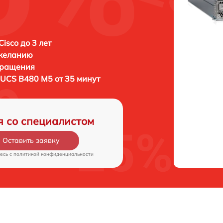
isco до 3 лет
 желанию
бращения
 UCS B480 M5 от 35 минут
я со специалистом
Оставить заявку
есь c
политикой конфиденциальности