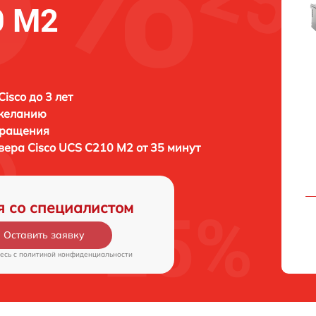
0 M2
isco до 3 лет
 желанию
бращения
рвера
Cisco UCS C210 M2 от 35 минут
я со специалистом
Оставить заявку
есь c
политикой конфиденциальности