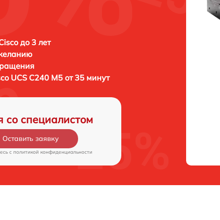
isco до 3 лет
 желанию
бращения
sco UCS C240 M5 от 35 минут
я со специалистом
Оставить заявку
есь c
политикой конфиденциальности