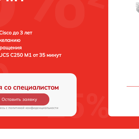
isco до 3 лет
 желанию
бращения
 UCS C250 M1 от 35 минут
я со специалистом
Оставить заявку
есь c
политикой конфиденциальности