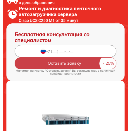
в день обращения
Ремонт и диагностика ленточного
автозагрузчика сервера
Cisco UCS C250 M1 от 35 минут
Бесплатная консультация со
специалистом
Оставить заявку
Нажимая на кнопку "Оставить заявку" Вы соглашаетесь c
политикой
конфиденциальности