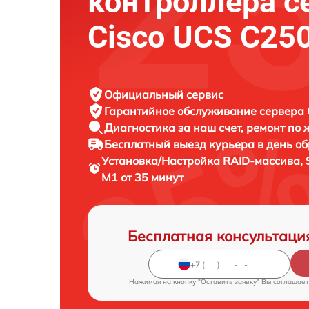
контроллера с
Cisco UCS C25
Официальный сервис
Гарантийное обслуживание
сервера C
Диагностика за наш счет,
ремонт по
Бесплатный выезд курьера
в день о
Установка/Настройка RAID-массива, 
M1 от 35 минут
Бесплатная консультаци
Нажимая на кнопку "Оставить заявку" Вы соглашает