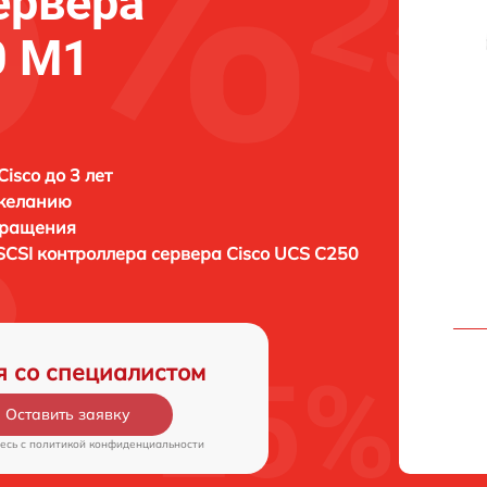
ервера
0 M1
isco до 3 лет
 желанию
бращения
SCSI контроллера сервера
Cisco UCS C250
я со специалистом
Оставить заявку
есь c
политикой конфиденциальности