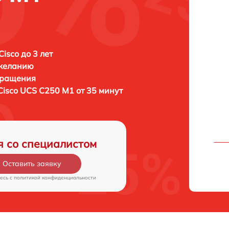
isco до 3 лет
 желанию
бращения
Cisco UCS C250 M1 от 35 минут
я со специалистом
Оставить заявку
есь c
политикой конфиденциальности