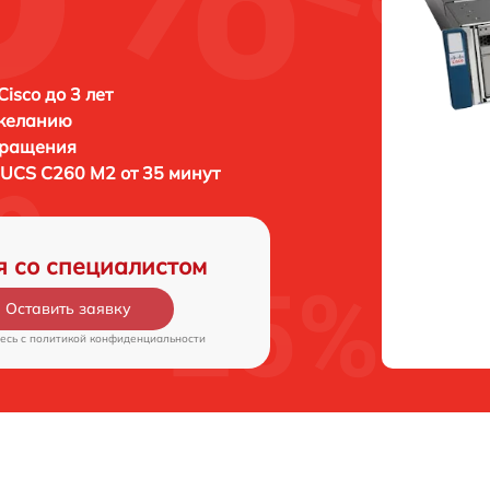
isco до 3 лет
 желанию
бращения
 UCS C260 M2 от 35 минут
я со специалистом
Оставить заявку
есь c
политикой конфиденциальности