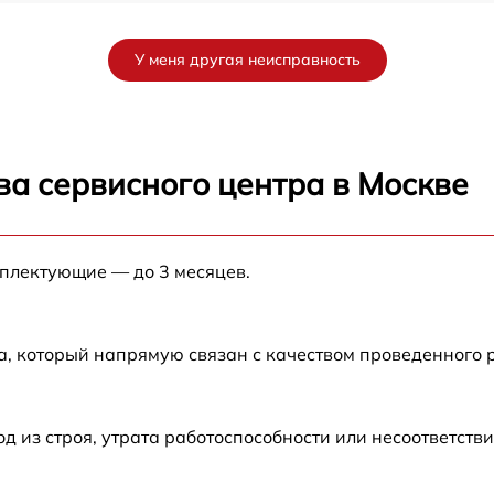
от 60 мин
У меня другая неисправность
от 90 мин
от 70 мин
ва сервисного центра в Москве
от 90 мин
мплектующие — до 3 месяцев.
от 100 мин
от 80 мин
а, который напрямую связан с качеством проведенного 
от 70 мин
из строя, утрата работоспособности или несоответств
от 60 мин