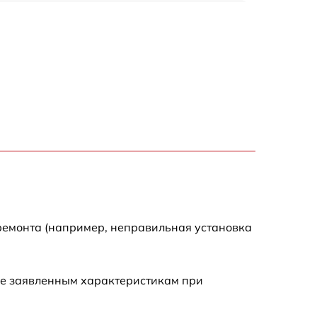
1920 р
1440 р
1440 р
1920 р
4500 р
4000 р
ремонта (например, неправильная установка
3200 р
ие заявленным характеристикам при
1440 р