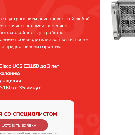
ве с устранением неисправностей любой
ем причины поломки, заменяем
ботоспособность устройства.
анные производителем запчасти, после
 и предоставляем гарантию.
Cisco UCS C3160 до 3 лет
 желанию
бращения
3160 от 35 минут
я со специалистом
Оставить заявку
есь c
политикой конфиденциальности