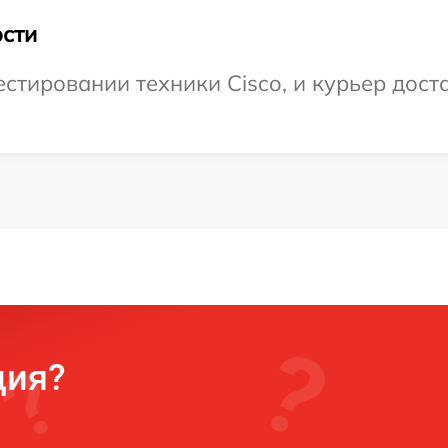
сти
тировании техники Cisco, и курьер доста
ция?