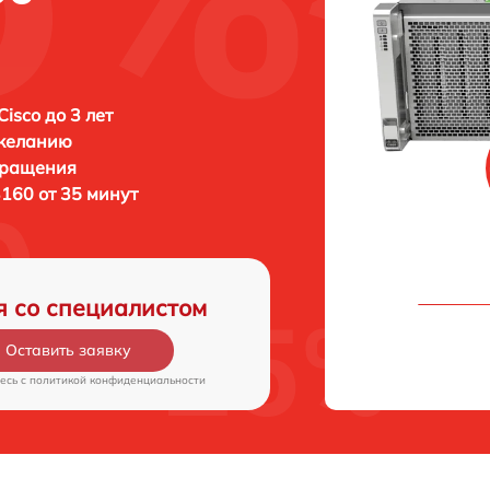
isco до 3 лет
 желанию
бращения
160 от 35 минут
я со специалистом
Оставить заявку
есь c
политикой конфиденциальности