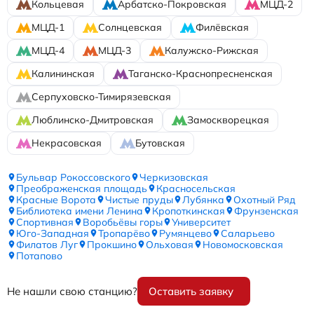
Кольцевая
Арбатско-Покровская
МЦД-2
МЦД-1
Солнцевская
Филёвская
МЦД-4
МЦД-3
Калужско-Рижская
Калининская
Таганско-Краснопресненская
Серпуховско-Тимирязевская
Люблинско-Дмитровская
Замоскворецкая
Некрасовская
Бутовская
Бульвар Рокоссовского
Черкизовская
Преображенская площадь
Красносельская
Красные Ворота
Чистые пруды
Лубянка
Охотный Ряд
Библиотека имени Ленина
Кропоткинская
Фрунзенская
Спортивная
Воробьёвы горы
Университет
Юго-Западная
Тропарёво
Румянцево
Саларьево
Филатов Луг
Прокшино
Ольховая
Новомосковская
Потапово
Не нашли свою станцию?
Оставить заявку