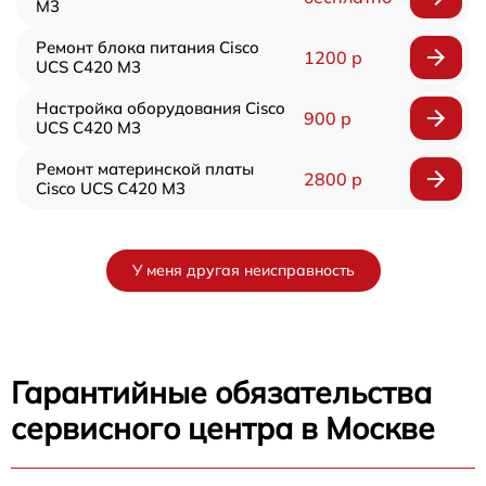
M3
Ремонт блока питания Cisco
1200 р
UCS C420 M3
Настройка оборудования Cisco
900 р
UCS C420 M3
Ремонт материнской платы
2800 р
Cisco UCS C420 M3
У меня другая неисправность
Гарантийные обязательства
сервисного центра в Москве