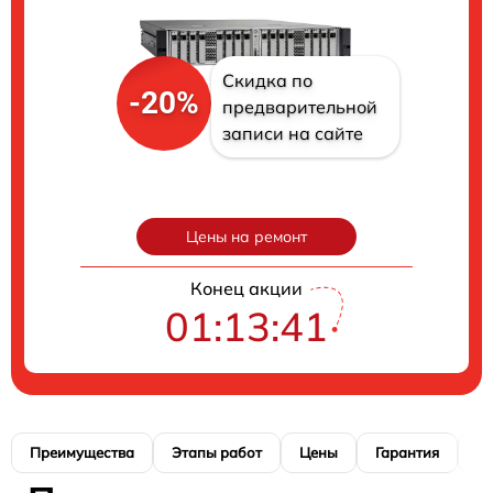
Скидка по
-20%
предварительной
записи на сайте
Цены на ремонт
Конец акции
01:13:40
Преимущества
Этапы работ
Цены
Гарантия
М