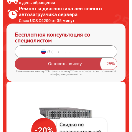
в день обращения
Ремонт и диагностика ленточного
автозагрузчика сервера
Cisco UCS C4200 от 35 минут
Бесплатная консультация со
специалистом
Оставить заявку
Нажимая на кнопку "Оставить заявку" Вы соглашаетесь c
политикой
конфиденциальности
Скидка по
-20%
предварительной