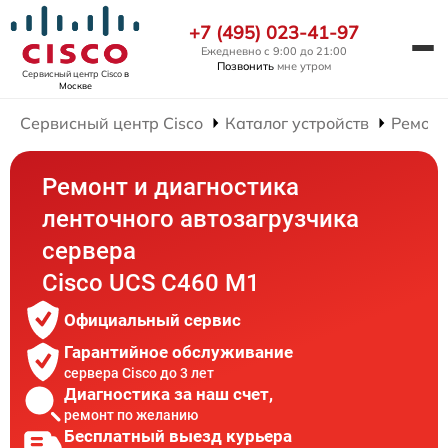
+7 (495) 023-41-97
Ежедневно с 9:00 до 21:00
Позвонить
мне утром
Сервисный центр Cisco
в
Москве
Сервисный центр Cisco
Каталог устройств
Ремонт
Ремонт и диагностика
ленточного автозагрузчика
сервера
Cisco UCS C460 M1
Официальный сервис
Гарантийное обслуживание
сервера Cisco до 3 лет
Диагностика за наш счет,
ремонт по желанию
Бесплатный выезд курьера