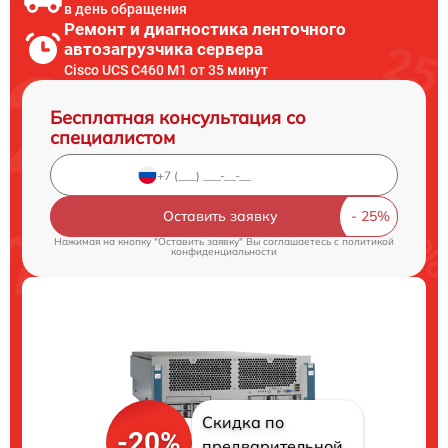
в день обращения
Ремонт и диагностика ленточного
автозагрузчика сервера
Cisco UCS C460 M1 от 35 минут
Бесплатная консультация со
специалистом
Оставить заявку
Нажимая на кнопку "Оставить заявку" Вы соглашаетесь c
политикой
конфиденциальности
Скидка по
-20%
предварительной