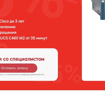
isco до 3 лет
 желанию
бращения
 UCS C460 M2 от 35 минут
я со специалистом
Оставить заявку
есь c
политикой конфиденциальности