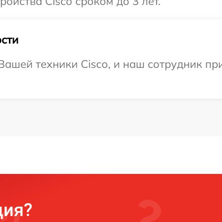
ойства Cisco сроком до 3 лет.
сти
ашей техники Cisco, и наш сотрудник пр
ция?