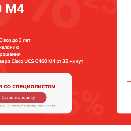
0 M4
isco до 3 лет
 желанию
бращения
рвера
Cisco UCS C460 M4 от 35 минут
я со специалистом
Оставить заявку
есь c
политикой конфиденциальности