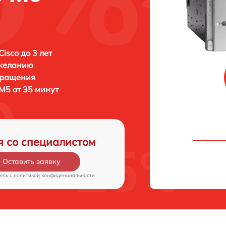
isco до 3 лет
 желанию
бращения
M5 от 35 минут
я со специалистом
Оставить заявку
есь c
политикой конфиденциальности