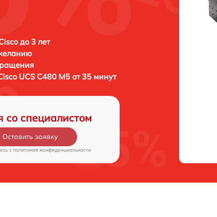
isco до 3 лет
 желанию
бращения
Cisco UCS C480 M5 от 35 минут
я со специалистом
Оставить заявку
есь c
политикой конфиденциальности